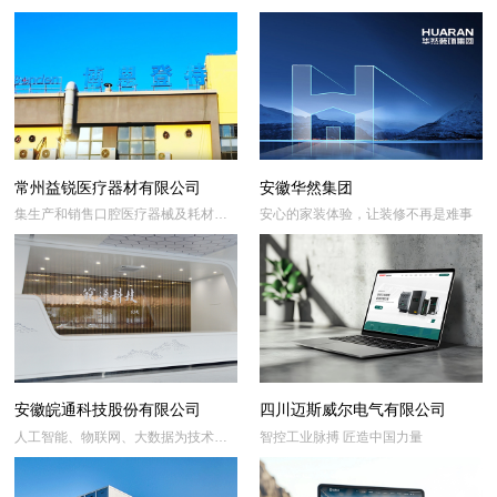
一家集教育、地产、产业基金、生态
效“领跑者”标杆企业
环保、城市更新等产业组团于一体的
区域覆盖广泛、业态协同发展的现代
化企业集团。
常州益锐医疗器材有限公司
安徽华然集团
集生产和销售口腔医疗器械及耗材为
安心的家装体验，让装修不再是难事
一体的医疗器械公司
安徽皖通科技股份有限公司
四川迈斯威尔电气有限公司
人工智能、物联网、大数据为技术驱
智控工业脉搏 匠造中国力量
动