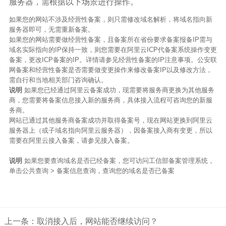
服务器，需根据以下场景进行操作。
如果您的网站不涉及经营性备案，则只需修改域名解析，将域名指向新
服务器即可，无需重新备案。
如果您的网站需要做经营性备案，且备案所在省份要求备案报备IP需与
域名实际指向的IP保持一致，则您需要在阿里云ICP代备案系统操作变更
备案，更改ICP备案的IP。
详情请参见经营性备案的IP注意事项。
公安联
网备案和经营性备案是否需要做变更操作来修改备案IP以及修改方法，
需自行和当地相关部门咨询确认。
说明
如果您已经通过阿里云备案成功，现需要将服务商更换为其他服务
商，您需要将备案信息接入新的服务商，具体接入流程可咨询您的新服
务商。
网站已通过其他服务商备案成功并取得备案号，现在网站更换到阿里云
服务器上（或子域名指向阿里云服务器），因备案接入商有变更，所以
需要在阿里云接入备案
，请参见接入备案
。
说明
如果您要查询域名是否已经备案，您可访问工信部备案管理系统，
单击
公共查询
>
备案信息查询
，查询您的域名是否已备案
上一条：取消接入后，网站能否继续访问？