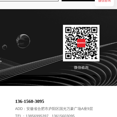
微信咨询
务
微信咨询
136-1560-3095
ADD：安徽省合肥市庐阳区国光万豪广场A座9层
TEL：13856995397 13615603095