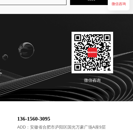
微信咨询
务
微信咨询
136-1560-3095
ADD：安徽省合肥市庐阳区国光万豪广场A座9层