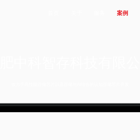
首页
关于
服务
案例
肥中科智存科技有限
致力于高性能存储芯片以及存储与AI结合的认知存储芯片开发