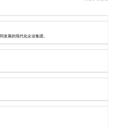
同发展的现代化企业集团。