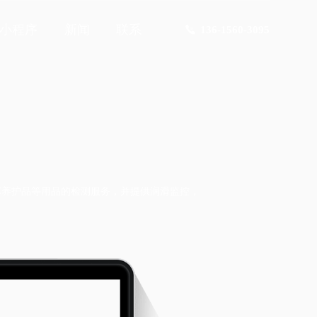
小程序
新闻
联系
136-1560-3095
司
车养护品等用品的检测服务，并提供润滑监控，