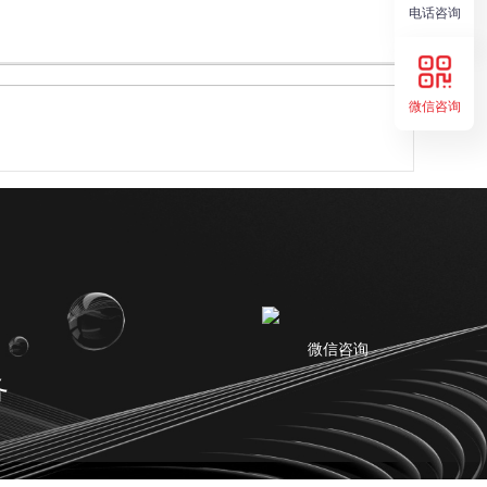
电话咨询
微信咨询
微信咨询
务