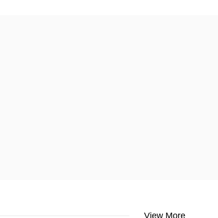
View More