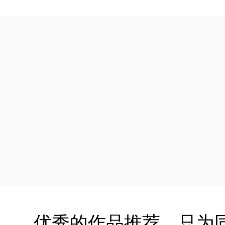
优秀的作品推荐，只为