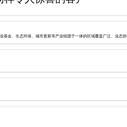
业基金、生态环保、城市更新等产业组团于一体的区域覆盖广泛、业态协