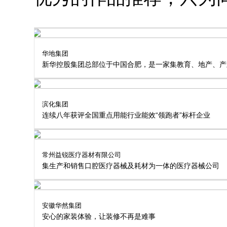
华地集团
新华控股集团总部位于中国合肥，是一家集教育、地产、产
滨化集团
连续八年获评全国重点用能行业能效“领跑者”标杆企业
常州益锐医疗器材有限公司
集生产和销售口腔医疗器械及耗材为一体的医疗器械公司
安徽华然集团
安心的家装体验，让装修不再是难事