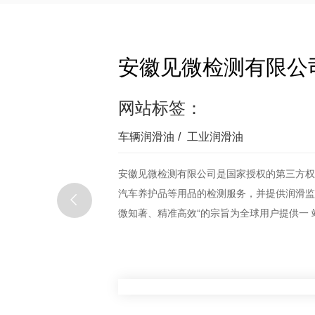
安徽见微检测有限公
网站标签：
车辆润滑油
/
工业润滑油
安徽见微检测有限公司是国家授权的第三方权
汽车养护品等用品的检测服务，并提供润滑监
微知著、精准高效“的宗旨为全球用户提供一