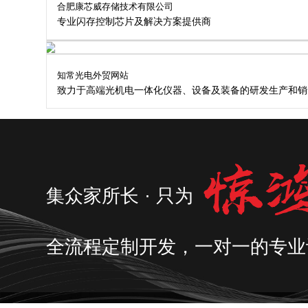
合肥康芯威存储技术有限公司
专业闪存控制芯片及解决方案提供商
知常光电外贸网站
致力于高端光机电一体化仪器、设备及装备的研发生产和销
集众家所长 · 只为
全流程定制开发，一对一的专业