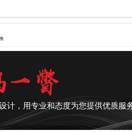
售
设计，用专业和态度为您提供优质服