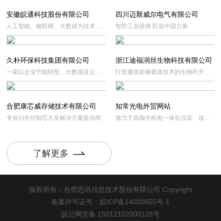
安徽皖通科技股份有限公司
四川迈斯威尔电气有限公司
人工智能、物联网、大数据为技术驱
智控工业脉搏 匠造中国力量
动
久朴环保科技集团有限公司
浙江迪福润丝生物科技有限公司
一家以企业节能转型、大数据及云服
打造重组病毒载体技术的生物药开发
务的科技型企业
平台
合肥康芯威存储技术有限公司
知常光电外贸网站
专业闪存控制芯片及解决方案提供商
致力于高端光机电一体化仪器、设备
及装备的研发生产和销售
了解更多
版权所有：合肥思讯信息技术股份有限公司 Copyright
备案许可证号：皖ICP备14000855号-1
皖公网安备 15012102000128号