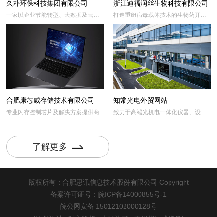
久朴环保科技集团有限公司
浙江迪福润丝生物科技有限公司
一家以企业节能转型、大数据及云服
打造重组病毒载体技术的生物药开发
务的科技型企业
平台
合肥康芯威存储技术有限公司
知常光电外贸网站
专业闪存控制芯片及解决方案提供商
致力于高端光机电一体化仪器、设备
及装备的研发生产和销售
了解更多
版权所有：合肥思讯信息技术股份有限公司 Copyright
备案许可证号：皖ICP备14000855号-1
皖公网安备 15012102000128号